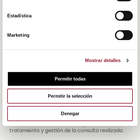
Empresa
*
Estadística
Marketing
Cargo
*
Mostrar detalles
Mensaje
*
Permitir todas
Permitir la selección
Denegar
He leído y acepto la
Política de privacidad
y
consiento el uso de mis datos para el
tratamiento y gestión de la consulta realizada.