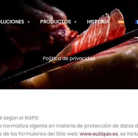
LUCIONES
PRODUCTOS
HISTORIA
Política de privacidad
l según el RGPD
 la normativa vigente en materia de protección de datos 
de los formularios del Sitio web:
www.eutiquio.es
, se inc