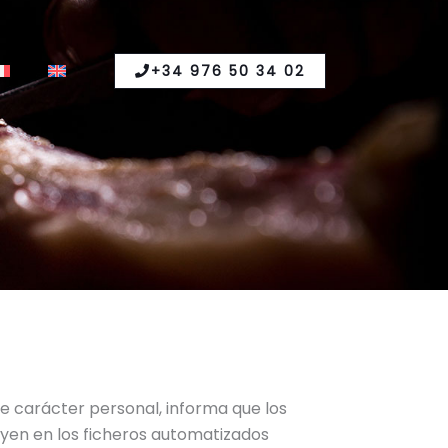
+34 976 50 34 02
de carácter personal, informa que los
luyen en los ficheros automatizados