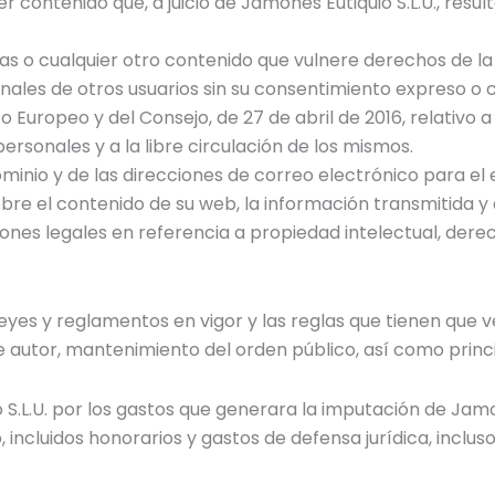
 contenido que, a juicio de Jamones Eutiquio S.L.U., resulte
s o cualquier otro contenido que vulnere derechos de la 
onales de otros usuarios sin su consentimiento expreso o 
uropeo y del Consejo, de 27 de abril de 2016, relativo a 
ersonales y a la libre circulación de los mismos.
 dominio y de las direcciones de correo electrónico para e
sobre el contenido de su web, la información transmitida 
ciones legales en referencia a propiedad intelectual, der
leyes y reglamentos en vigor y las reglas que tienen que v
 autor, mantenimiento del orden público, así como princi
 S.L.U. por los gastos que generara la imputación de Jamo
, incluidos honorarios y gastos de defensa jurídica, incluso