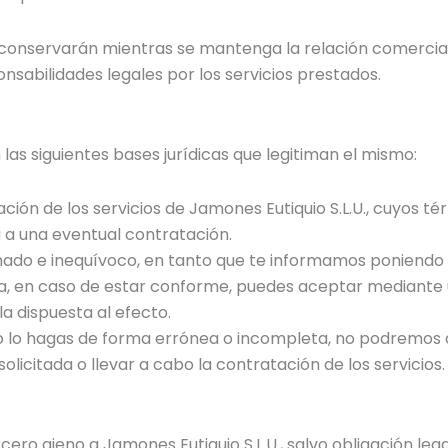
onservarán mientras se mantenga la relación comercial o
onsabilidades legales por los servicios prestados.
 las siguientes bases jurídicas que legitiman el mismo:
ación de los servicios de Jamones Eutiquio S.L.U., cuyos t
a a una eventual contratación.
rmado e inequívoco, en tanto que te informamos poniendo a
sma, en caso de estar conforme, puedes aceptar mediante
a dispuesta al efecto.
 o lo hagas de forma errónea o incompleta, no podremos a
licitada o llevar a cabo la contratación de los servicios.
ero ajeno a Jamones Eutiquio S.L.U., salvo obligación lega