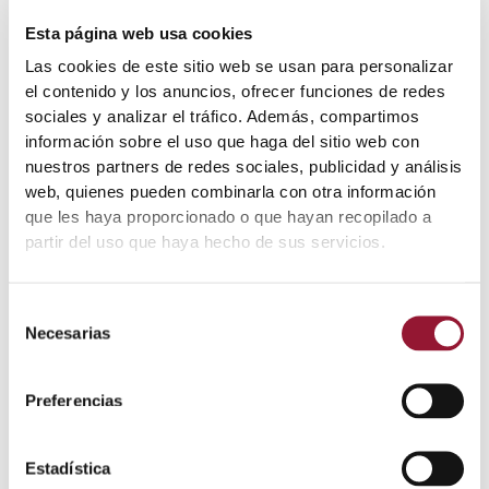
Esta página web usa cookies
Valor nutricional
Las cookies de este sitio web se usan para personalizar
el contenido y los anuncios, ofrecer funciones de redes
sociales y analizar el tráfico. Además, compartimos
Valor energético
890 kJ / 212
información sobre el uso que haga del sitio web con
(KJ/Kcal)
kcal
nuestros partners de redes sociales, publicidad y análisis
web, quienes pueden combinarla con otra información
Proteína (g)
37.6 g
que les haya proporcionado o que hayan recopilado a
partir del uso que haya hecho de sus servicios.
Grasa
6.8g
de los cuales
Selección
2.68 g
Saturadas
Necesarias
de
consentimiento
Hidratos de carbono
<0,5 g
Preferencias
de los cuales Azucares
<0,5 g
Estadística
Sal (g)
5.19 g