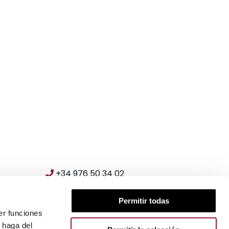
+34 976 50 34 02
export@eutiquio.es
Permitir todas
comercial@eutiquio.es
er funciones
 haga del