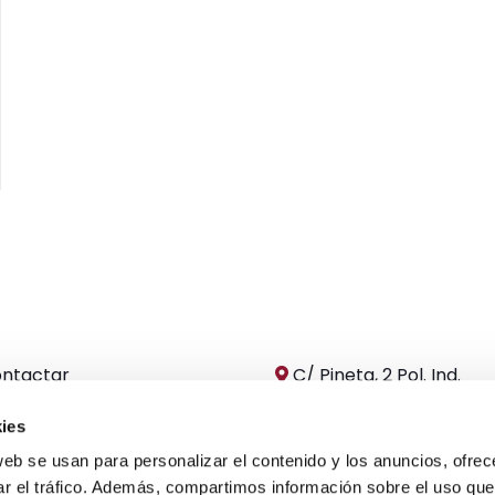
ntactar
C/ Pineta, 2 Pol. Ind.
iquio
Valdeconsejo 50410
ies
Cuarte de Huerva
Zaragoza
web se usan para personalizar el contenido y los anuncios, ofrec
ar el tráfico. Además, compartimos información sobre el uso que