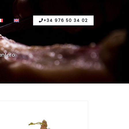
+34 976 50 34 02
ntero.