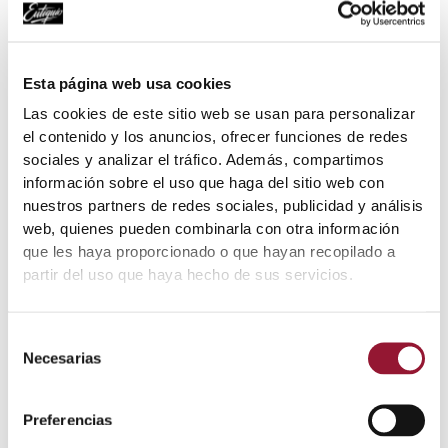
Valor nutricional
Esta página web usa cookies
Las cookies de este sitio web se usan para personalizar
el contenido y los anuncios, ofrecer funciones de redes
Valor energético
994,5 KJ / 236,5
sociales y analizar el tráfico. Además, compartimos
(KJ/Kcal)
Kcal
información sobre el uso que haga del sitio web con
nuestros partners de redes sociales, publicidad y análisis
Proteína (g)
37.5 g
web, quienes pueden combinarla con otra información
que les haya proporcionado o que hayan recopilado a
Grasa
8.9 g
partir del uso que haya hecho de sus servicios.
de los cuales
3.4 g
Saturadas
Selección
Necesarias
de
Hidratos de carbono
1.8 g
consentimiento
Preferencias
de los cuales
<1.4 g