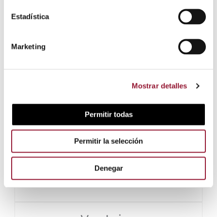
Azucares
Estadística
Sal (g)
3.4 g
Marketing
Mostrar detalles
Formato
Permitir todas
Piezas de entre 2 y 2,2 kilogramos.
Permitir la selección
Envasadas al vacío
Denegar
Posibilidad de pieza entera o mitades.